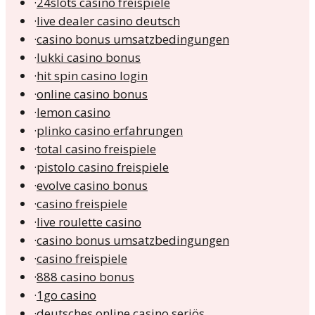
·
24slots casino freispiele
·
live dealer casino deutsch
·
casino bonus umsatzbedingungen
·
lukki casino bonus
·
hit spin casino login
·
online casino bonus
·
lemon casino
·
plinko casino erfahrungen
·
total casino freispiele
·
pistolo casino freispiele
·
evolve casino bonus
·
casino freispiele
·
live roulette casino
·
casino bonus umsatzbedingungen
·
casino freispiele
·
888 casino bonus
·
1go casino
·
deutsches online casino seriös